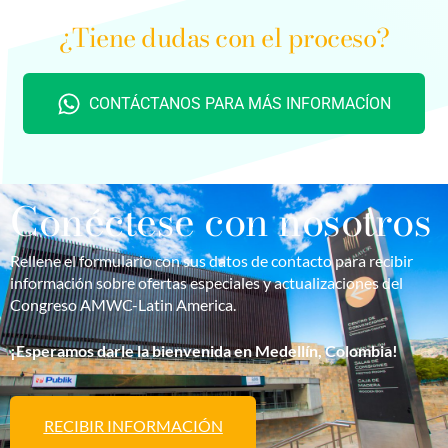
¿Tiene dudas con el proceso?
CONTÁCTANOS PARA MÁS INFORMACÍON
Conéctese con nosotros
Rellene el formulario con s
us datos de contacto para recibir
información sobre ofertas especiales y actualizaciones de
l
Congreso AMWC-
Latin
America
.
¡Esperamos darle la bienvenida
en Medellín, Colombia
!
RECIBIR INFORMACIÓN