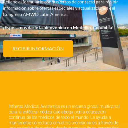
Rellene el formulario con s
us datos de contacto para recibir
información sobre ofertas especiales y actualizaciones de
l
Congreso AMWC-
Latin
America
.
¡Esperamos darle la bienvenida
en Medellín, Colombia
!
RECIBIR INFORMACIÓN
Informa Medical Aesthetics es un recurso global multicanal
para la estética médica que aboga por la educación
continua de los médicos de todo el mundo. Le ayuda a
mantenerse conectado con otros profesionales a través de