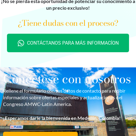
¡No se pierda esta oportunidad de potenciar su conocimiento a
un precio exclusivo!
¿Tiene dudas con el proceso?
CONTÁCTANOS PARA MÁS INFORMACÍON
Conéctese con nosotros
Rellene el formulario con s
us datos de contacto para recibir
información sobre ofertas especiales y actualizaciones de
l
Congreso AMWC-
Latin
America
.
¡Esperamos darle la bienvenida
en Medellín, Colombia
!